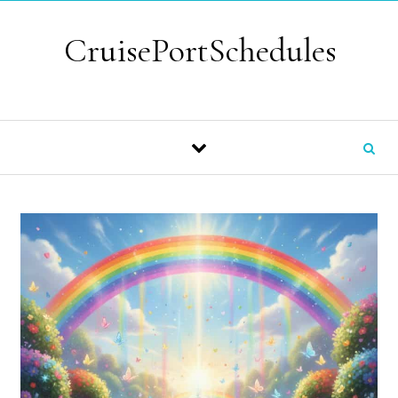
Skip to content
CruisePortSchedules