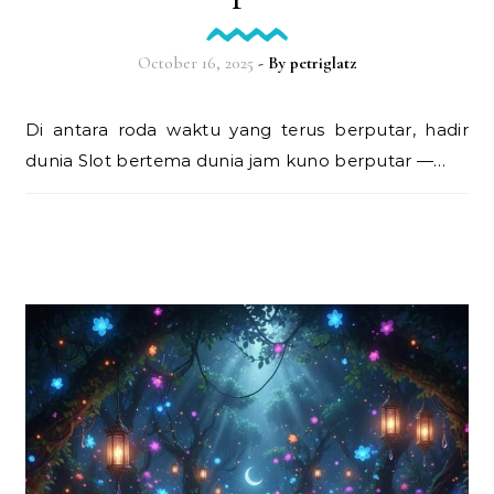
October 16, 2025
- By
petriglatz
Di antara roda waktu yang terus berputar, hadir
dunia Slot bertema dunia jam kuno berputar —…