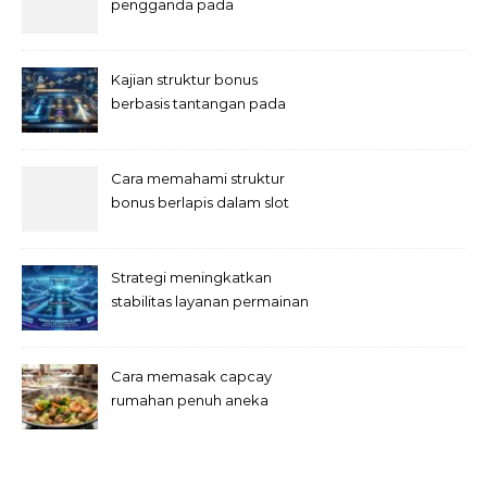
pengganda pada
permainan slot digital
Kajian struktur bonus
berbasis tantangan pada
slot
Cara memahami struktur
bonus berlapis dalam slot
Strategi meningkatkan
stabilitas layanan permainan
slot digital
Cara memasak capcay
rumahan penuh aneka
sayuran