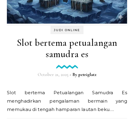
JUDI ONLINE
Slot bertema petualangan
samudra es
October 21, 2025
- By
petriglatz
Slot bertema Petualangan Samudra Es
menghadirkan pengalaman bermain yang
memukau di tengah hamparan lautan beku.…