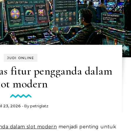
JUDI ONLINE
tas fitur pengganda dalam
lot modern
il 23, 2026
- By
petriglatz
ganda dalam slot modern
menjadi penting untuk