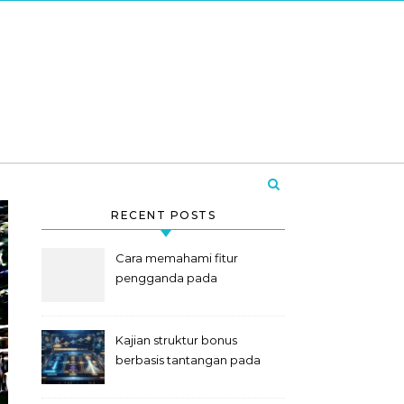
RECENT POSTS
Cara memahami fitur
pengganda pada
permainan slot digital
Kajian struktur bonus
berbasis tantangan pada
slot