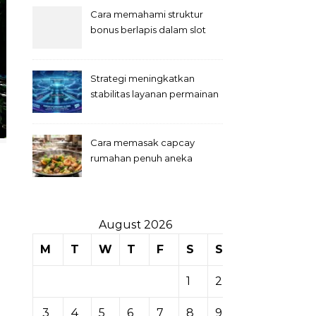
Cara memahami struktur
bonus berlapis dalam slot
Strategi meningkatkan
stabilitas layanan permainan
slot digital
Cara memasak capcay
rumahan penuh aneka
sayuran
August 2026
M
T
W
T
F
S
S
1
2
3
4
5
6
7
8
9