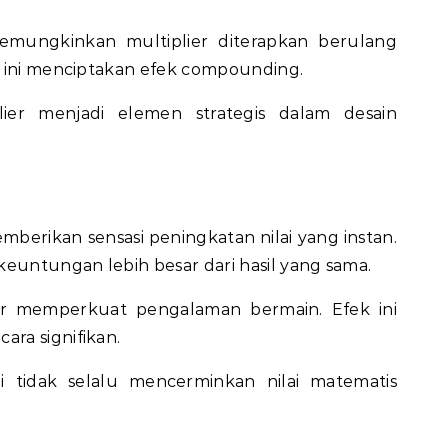
 memungkinkan multiplier diterapkan berulang
i ini menciptakan efek compounding.
plier menjadi elemen strategis dalam desain
 memberikan sensasi peningkatan nilai yang instan.
untungan lebih besar dari hasil yang sama.
plier memperkuat pengalaman bermain. Efek ini
ra signifikan.
i tidak selalu mencerminkan nilai matematis