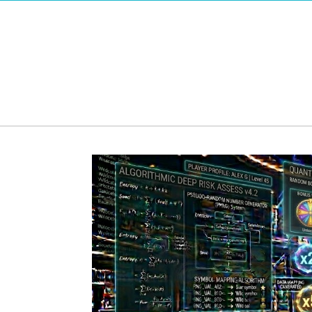
Skip to content