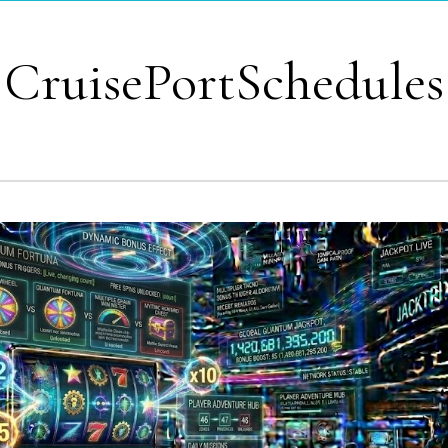
CruisePortSchedules